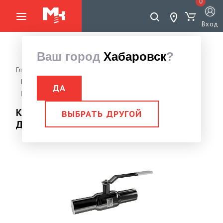
0
Вход
Ваш город
Хабаровск
?
Главная страница
Инженерные системы
Краны
Краны шаровые стальные
Кран шаровый под приварку
ДА
Кран шаровый ст.20 п/приварку КШП Ду32 Ру40 ALSO (L-230)
Кран шаровый ст.20 п/приварку КШП
ВЫБРАТЬ ДРУГОЙ
Ду32 Ру40 ALSO (L-230)