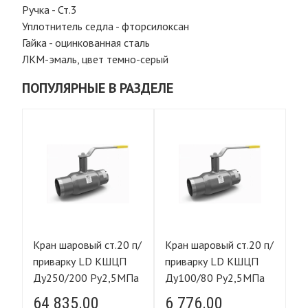
Ручка - Ст.3
Уплотнитель седла - фторсилоксан
Гайка - оцинкованная сталь
ЛКМ-эмаль, цвет темно-серый
ПОПУЛЯРНЫЕ В РАЗДЕЛЕ
п/
Кран шаровый ст.20 п/
Кран шаровый ст.20 п/
Кр
Ду
приварку LD КШЦП
приварку LD КШЦП
п
Ду250/200 Ру2,5МПа
Ду100/80 Ру2,5МПа
1
64 835.00
6 776.00
1