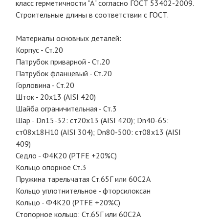
класс герметичности "А" согласно ГОСТ 53402-2009.
Строительные длины в соответствии с ГОСТ.
Материалы основных деталей:
Корпус - Ст.20
Патрубок приварной - Ст.20
Патрубок фланцевый - Ст.20
Горловина - Ст.20
Шток - 20х13 (AISI 420)
Шайба ограничительная - Ст.3
Шар - Dn15-32: ст20х13 (AISI 420); Dn40-65:
ст08х18Н10 (AISI 304); Dn80-500: ст08х13 (AISI
409)
Седло - Ф4К20 (PTFE +20%С)
Кольцо опорное Ст.3
Пружина тарельчатая Ст.65Г или 60С2А
Кольцо уплотнительное - фторсилоксан
Кольцо - Ф4К20 (PTFE +20%С)
Стопорное кольцо: Ст.65Г или 60С2А