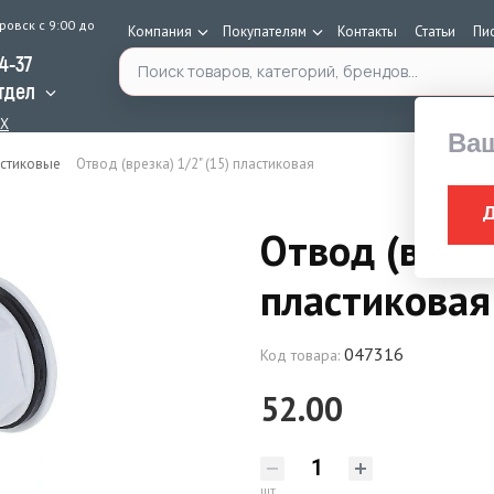
ровск с 9:00 до
Компания
Покупателям
Контакты
Статьи
Пи
Поиск по каталогу
34-37
тдел
AX
Ва
астиковые
Отвод (врезка) 1/2" (15) пластиковая
Отвод (врезк
пластиковая
047316
Код товара:
52.00
шт