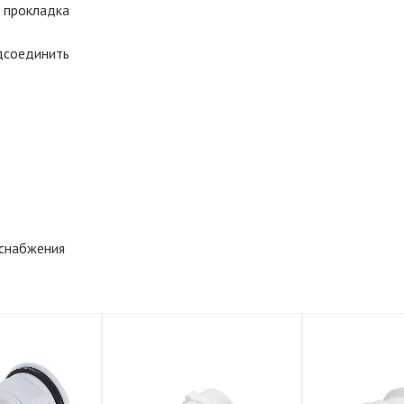
я прокладка
одсоединить
оснабжения