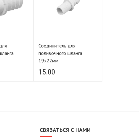
для
Соединитель для
Соединитель 
шланга
поливочного шланга
поливочного ш
19х22мм
22х22мм
15.00
15.00
М
СВЯЗАТЬСЯ С НАМИ