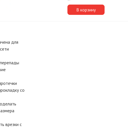
В корзину
ачена для
 сети
 перепады
вие
протечки
прокладку со
роделать
размера
ь врезки с