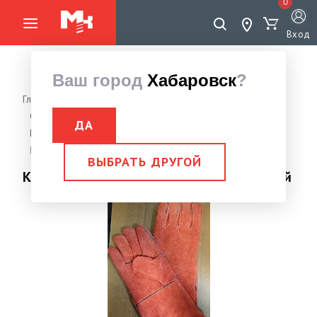
0
Вход
Ваш город
Хабаровск
?
Главная страница
Инструменты
Средства индивидуальной защиты
Защита рук
ДА
Перчатки, рукавицы, краги
Краги сварщика
Краги сварщика спилковые с подкладкой
ВЫБРАТЬ ДРУГОЙ
Краги сварщика спилковые с подкладкой