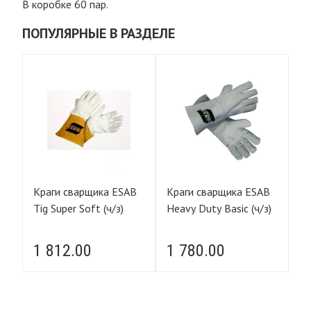
В коробке 60 пар.
ПОПУЛЯРНЫЕ В РАЗДЕЛЕ
B
Краги сварщика ESAB
Краги сварщика ESAB
Кр
Tig Super Soft (ч/з)
Heavy Duty Basic (ч/з)
сп
пя
по
1 812.00
1 780.00
4
(С
T