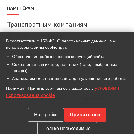
ПАРТНЁРАМ
Транспортным компаниям
Анкета поставщика
В соответствии с 152-ФЗ "О персональных данных", мы
используем файлы cookie для:
СВЯЗАТЬСЯ С НАМИ
Обеспечения работы основных функций сайта
Сохранения ваших предпочтений (город, выбранные
товары)
MAX
Анализа использования сайта для улучшения его работы
условиями
Нажимая «Принять все», вы соглашаетесь с
ВКонтакте
использования cookie
.
Для связи используем мессенджер MAX и иные сервисы,
разрешённые законодательством Российской Федерации.
Настройки
Принять все
Только необходимые
© 2007 — 2026 ООО «Метиз Комплект»