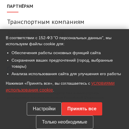
ПАРТНЁРАМ
Транспортным компаниям
Анкета поставщика
В соответствии с 152-ФЗ "О персональных данных", мы
используем файлы cookie для:
СВЯЗАТЬСЯ С НАМИ
Обеспечения работы основных функций сайта
Сохранения ваших предпочтений (город, выбранные
товары)
MAX
Анализа использования сайта для улучшения его работы
условиями
Нажимая «Принять все», вы соглашаетесь с
ВКонтакте
использования cookie
.
Для связи используем мессенджер MAX и иные сервисы,
разрешённые законодательством Российской Федерации.
Настройки
Принять все
Только необходимые
© 2007 — 2026 ООО «Метиз Комплект»