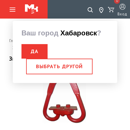
0
Вход
Ваш город
Хабаровск
?
Главная страница
Грузоподъемное оборудование
Звенья
Звено РтЗ
Звено РтЗ- 3,2 тн
ДА
Звено РтЗ- 3,2 тн
ВЫБРАТЬ ДРУГОЙ