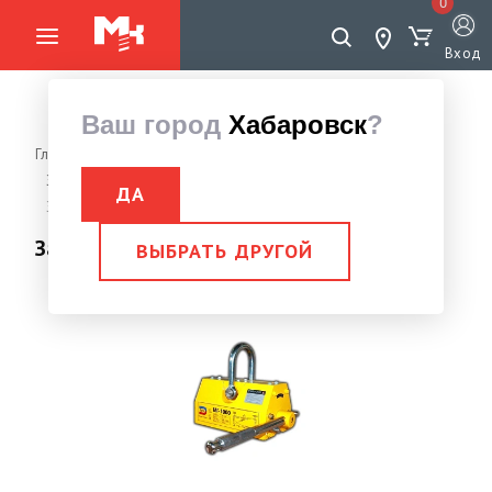
0
Вход
Ваш город
Хабаровск
?
Главная страница
Грузоподъемное оборудование
Захваты, Струбцины монтажные
Захват магнитный
ДА
Захват магнитный 5,0 тн МГ-5000
Захват магнитный 5,0 тн МГ-5000
ВЫБРАТЬ ДРУГОЙ