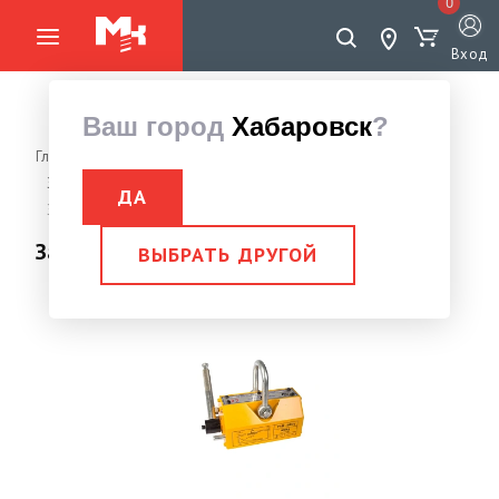
0
Вход
Ваш город
Хабаровск
?
Главная страница
Грузоподъемное оборудование
Захваты, Струбцины монтажные
Захват магнитный
ДА
Захват магнитный 1,5 тн PML-A 1500
Захват магнитный 1,5 тн PML-A 1500
ВЫБРАТЬ ДРУГОЙ