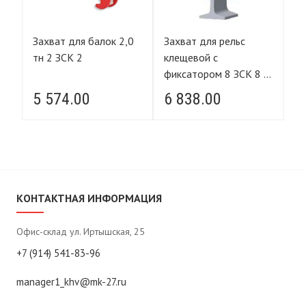
Захват для балок 2,0
Захват для рельс
За
тн 2 ЗСК 2
клещевой с
тн
 -
фиксатором 8 ЗСК 8 -
NG
1,0 тн FORCE LIFTING
5 574.00
6 838.00
3
КОНТАКТНАЯ ИНФОРМАЦИЯ
Офис-склад ул. Иртышская, 25
+7 (914) 541-83-96
manager1_khv@mk-27.ru