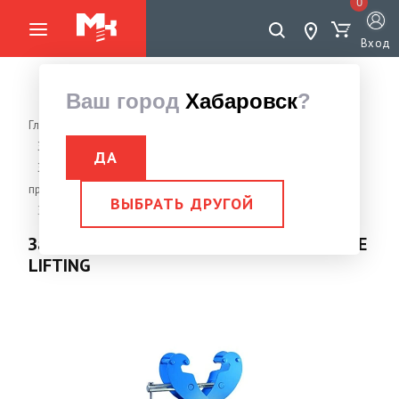
0
Вход
Ваш город
Хабаровск
?
Главная страница
Грузоподъемное оборудование
Захваты, Струбцины монтажные
ДА
Захват для швеллеров, уголков, балок, рельс, сортового
проката
ВЫБРАТЬ ДРУГОЙ
Захват для балок 5,0 тн LJ-Q/JT/ВС FORCE LIFTING
Захват для балок 5,0 тн LJ-Q/JT/ВС FORCE
LIFTING