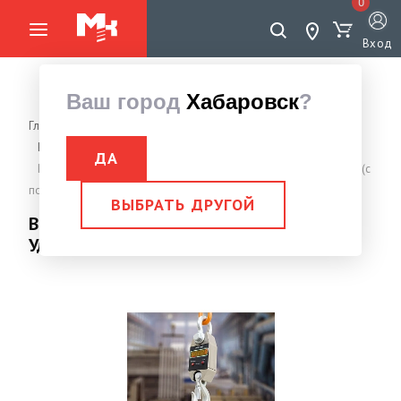
0
Вход
Ваш город
Хабаровск
?
Главная страница
Грузоподъемное оборудование
Весы электронные крановые
ДА
Весы электронные крановые ВЭК- 5000 Ударопрочные 5,0 тн (с
поверкой)
ВЫБРАТЬ ДРУГОЙ
Весы электронные крановые ВЭК- 5000
Ударопрочные 5,0 тн (с поверкой)