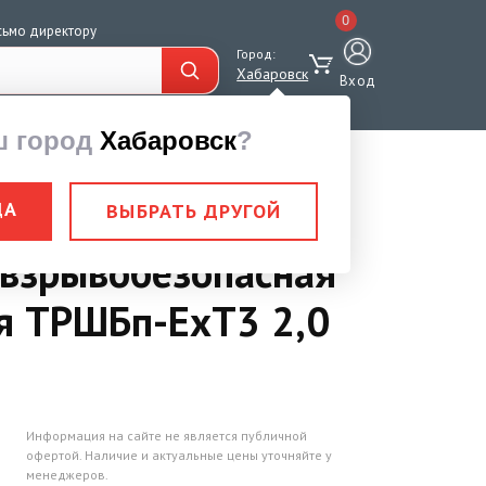
0
сьмо директору
Город:
Хабаровск
Вход
ш город
Хабаровск
?
пасная передвижная
ДА
ВЫБРАТЬ ДРУГОЙ
 взрывобезопасная
я ТРШБп-ЕхТ3 2,0
Информация на сайте не является публичной
офертой. Наличие и актуальные цены уточняйте у
менеджеров.