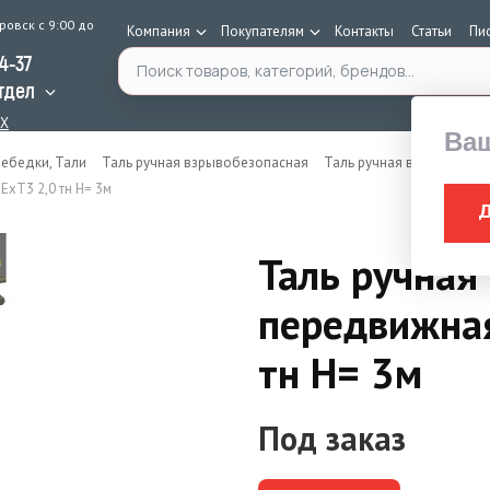
ровск с 9:00 до
Компания
Покупателям
Контакты
Статьи
Пи
Поиск по каталогу
34-37
тдел
AX
Ва
ебедки, Тали
Таль ручная взрывобезопасная
Таль ручная взрывобезо
хТ3 2,0 тн H= 3м
Таль ручная
передвижна
тн H= 3м
Под заказ