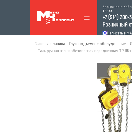
Звонок по г. Хаба
18:00
+7 (914) 200-
Розничный о
Написать в M
Главная страница
Грузоподъемное оборудование
Л
Таль ручная взрывобезопасная передвижная ТРШБп-Е