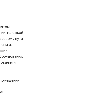
нятом
ании тележкой
ьсовому пути
нены из
ющих
борудования.
зования и
 помещении,
ре