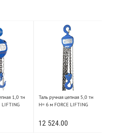
я 1,0 тн
Таль ручная цепная 5,0 тн
Таль ручная цепная
 LIFTING
Н= 6 м FORCE LIFTING
Н= 3 м FORCE
12 524.00
6 588.00