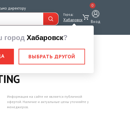
0
сьмо директору
Город:
Хабаровск
Вход
ш город
Хабаровск
?
E LIFTING
ДА
ВЫБРАТЬ ДРУГОЙ
цепная 5,0 тн Н= 9
TING
Информация на сайте не является публичной
офертой. Наличие и актуальные цены уточняйте у
менеджеров.