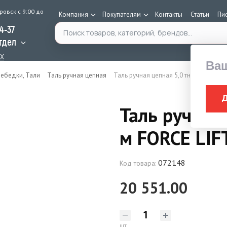
ровск с 9:00 до
Компания
Покупателям
Контакты
Статьи
Пи
Поиск по каталогу
34-37
тдел
AX
Ва
ебедки, Тали
Таль ручная цепная
Таль ручная цепная 5,0 тн Н= 9 м FORC
Таль ручная 
м FORCE LIF
072148
Код товара:
20 551.00
шт