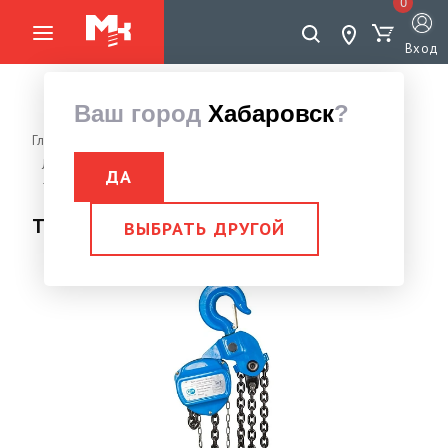
0
Вход
Ваш город
Хабаровск
?
Главная страница
Грузоподъемное оборудование
Лебедки, Тали
Таль ручная цепная
ДА
Таль ручная цепная 10,0 тн Н= 9м
Таль ручная цепная 10,0 тн Н= 9м
ВЫБРАТЬ ДРУГОЙ