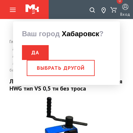
0
Вход
Ваш город
Хабаровск
?
Главная страница
Грузоподъемное оборудование
Лебедки, Тали
Лебедка ручная барабанная
ДА
Лебедка ручная барабанная без троса
Лебедка механическая ручная червячная HWG тип VS 0,5 тн
ВЫБРАТЬ ДРУГОЙ
без троса
Лебедка механическая ручная червячная
HWG тип VS 0,5 тн без троса