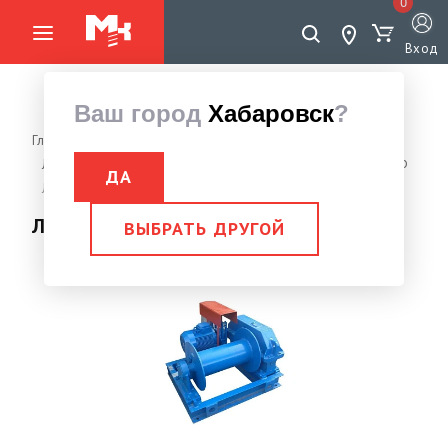
0
Вход
Ваш город
Хабаровск
?
Главная страница
Грузоподъемное оборудование
Лебедки, Тали
Лебедка электрическая монтажная пр-во РФ
ДА
Лебедка монтажная ТЛ-7Б-1
Лебедка монтажная ТЛ-7Б-1
ВЫБРАТЬ ДРУГОЙ