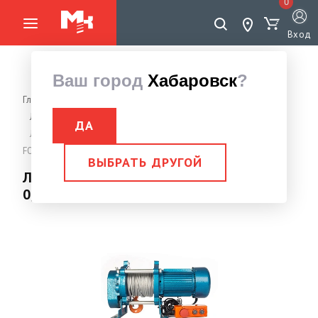
0
Вход
Ваш город
Хабаровск
?
Главная страница
Грузоподъемное оборудование
Лебедки, Тали
Лебедка электрическая 380V / 220V
ДА
Лебедка электрическая CD- 500-А 220V 0,5 тн с канатом 100 м
FORCE LIFTING
ВЫБРАТЬ ДРУГОЙ
Лебедка электрическая CD- 500-А 220V
0,5 тн с канатом 100 м FORCE LIFTING