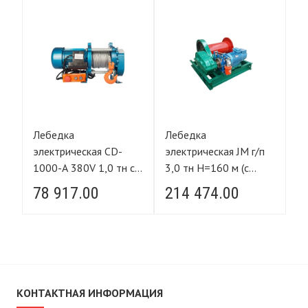
Лебедка
Лебедка
Л
п
электрическая CD-
электрическая JM г/п
эл
1000-А 380V 1,0 тн с
3,0 тн Н=160 м (с
30
канатом 100 м FORCE
канатом) 380V FORCE
к
78 917.00
214 474.00
2
LIFTING
LIFTING
L
КОНТАКТНАЯ ИНФОРМАЦИЯ