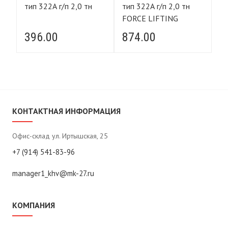
тип 322А г/п 2,0 тн
тип 322А г/п 2,0 тн
тип
FORCE LIFTING
F
396.00
874.00
9
КОНТАКТНАЯ ИНФОРМАЦИЯ
Офис-склад ул. Иртышская, 25
+7 (914) 541-83-96
manager1_khv@mk-27.ru
КОМПАНИЯ