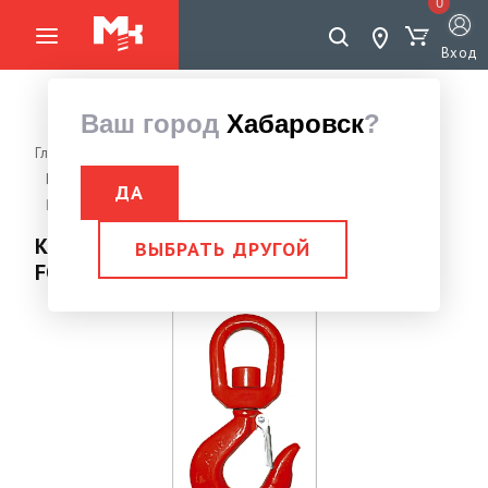
0
Вход
Ваш город
Хабаровск
?
Главная страница
Грузоподъемное оборудование
Крюки
Крюк вращающийся тип 322А
ДА
Крюк вращающийся тип 322А г/п 22,0 тн FORCE LIFTING
Крюк вращающийся тип 322А г/п 22,0 тн
ВЫБРАТЬ ДРУГОЙ
FORCE LIFTING