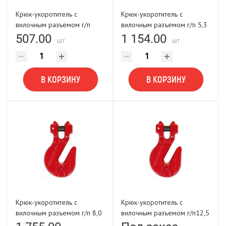
Крюк-укоротитель с
Крюк-укоротитель с
вилочным разъемом г/п
вилочным разъемом г/п 5,3
3,15 (10-Т8 кл) FORCE
(13-Т8 кл) FORCE LIFTING
507.00
1 154.00
шт
шт
LIFTING
В КОРЗИНУ
В КОРЗИНУ
Крюк-укоротитель с
Крюк-укоротитель с
вилочным разъемом г/п 8,0
вилочным разъемом г/п12,5
(16-Т8 кл) FORCE LIFTING
(20-Т8 кл) FORCE LIFTING