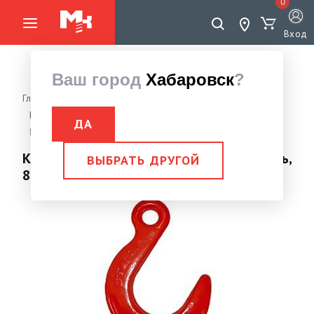
0
Вход
Ваш город
Хабаровск
?
Главная страница
Грузоподъемное оборудование
Крюки
Крюк с широким зевом
ДА
Крюк с широким зевом г/п 8,2 тн (16 цепь, 8кл) FORCE LIFTING
Крюк с широким зевом г/п 8,2 тн (16 цепь,
ВЫБРАТЬ ДРУГОЙ
8кл) FORCE LIFTING