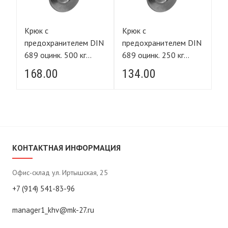
Крюк с
Крюк с
Кр
IN
предохранителем DIN
предохранителем DIN
п
689 оцинк. 500 кг
689 оцинк. 250 кг
68
FORCE LIFTING
FORCE LIFTING
F
168.00
134.00
5
КОНТАКТНАЯ ИНФОРМАЦИЯ
Офис-склад ул. Иртышская, 25
+7 (914) 541-83-96
manager1_khv@mk-27.ru