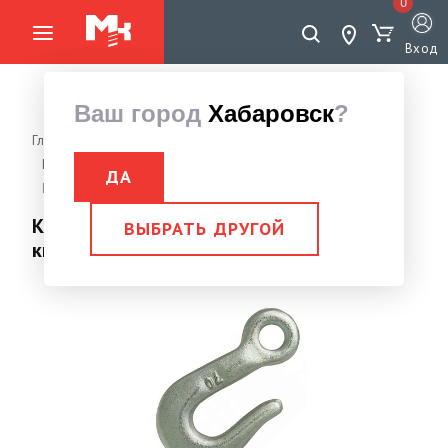
0
Вход
Ваш город
Хабаровск
?
Главная страница
Грузоподъемное оборудование
Крюки
Крюк с открытым зевом
ДА
Крюк с открытым зевом 12мм (660 кг)/2640кг на разрыв
Крюк с открытым зевом 12мм (660
ВЫБРАТЬ ДРУГОЙ
кг)/2640кг на разрыв