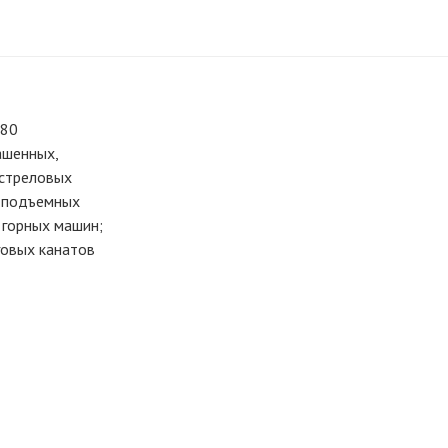
-80
ашенных,
 стреловых
х подъемных
 горных машин;
говых канатов