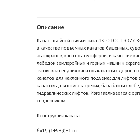
Описание
Канат двойной свивки типа ЛК-О ГОСТ 3077-8
в качестве подъемных канатов башенных, суд
автокранов, канатов тельферов; в качестве ка
лебедок землеройных и горных машин и скрепе
тяговых и несущих канатов канатных дорог; п
канатов для наклонного подъема; для лифтов 
канатовв для шкивов трения, барабанных лебе
гидравлических лифтов. Изготавливается с ор
сердечником.
Конструкция каната:
6х19 (1+9+9)+1 о.с.