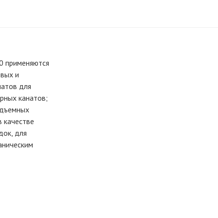
0 применяются
овых и
натов для
рных канатов;
одъемных
в качестве
док, для
ганическим