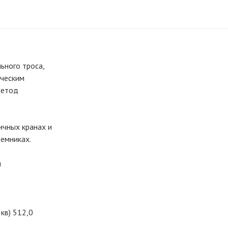
ьного троса,
ическим
метод
ичных кранах и
ъемниках.
и
кв) 512,0