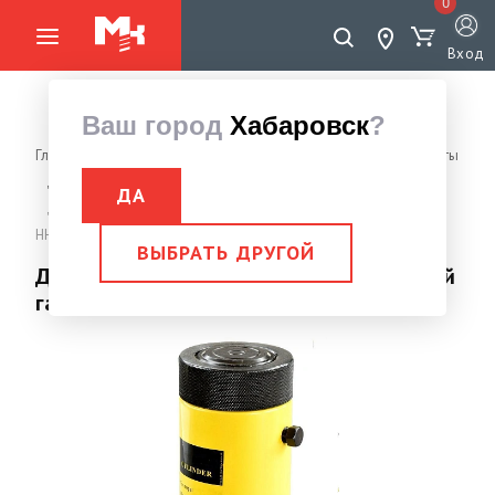
0
Вход
Ваш город
Хабаровск
?
Главная страница
Грузоподъемное оборудование
Домкраты
Домкрат гидравлический с фиксирующей гайкой
ДА
Домкрат гидравлический с фиксирующей гайкой 400,0 тн
HHYG-400300LS
ВЫБРАТЬ ДРУГОЙ
Домкрат гидравлический с фиксирующей
гайкой 400,0 тн HHYG-400300LS