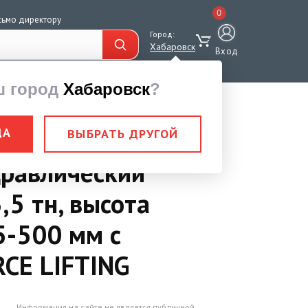
0
сьмо директору
Город:
Хабаровск
Вход
ш город
Хабаровск
?
ДА
ВЫБРАТЬ ДРУГОЙ
равлический
,5 тн, высота
5-500 мм с
CE LIFTING
Информация на сайте не является публичной