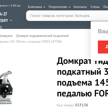
ровск с 9:00 до
Компания
Покупателям
Контакты
Статьи
Пи
Поиск по каталогу
34-37
тдел
AX
Ва
Домкраты
Домкрат гидравлический подкатный
одъема 145-500 мм с педалью FORCE LIFTING
Домкрат гид
подкатный 3
подъема 14
педалью FOR
023136
Код товара: