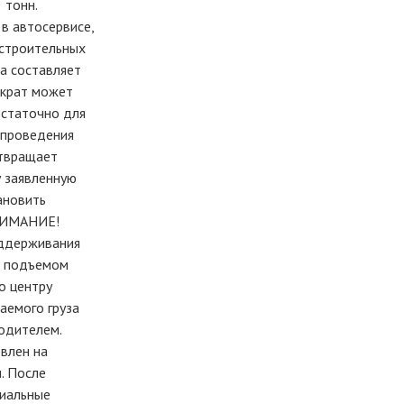
 тонн.
в автосервисе,
-строительных
а составляет
мкрат может
остаточно для
 проведения
отвращает
у заявленную
ановить
ВНИМАНИЕ!
оддерживания
ед подъемом
о центру
аемого груза
одителем.
влен на
. После
циальные