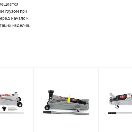
прещается
м грузом при
Перед началом
тации изделия.