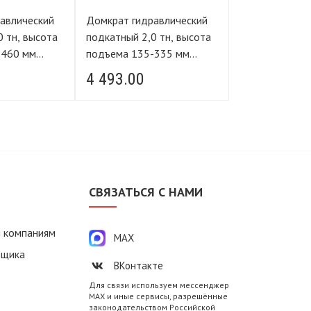
авлический
Домкрат гидравлический
Домкрат гидр
подкатный 2,0 тн, высота
подкатный 3,0 тн, высота
-460 мм
подъема 135-335 мм
подъема 135-
NG
FORCE LIFTING
FORCE LIFTIN
4 493.00
15 132.00
М
СВЯЗАТЬСЯ С НАМИ
 компаниям
MAX
вщика
ВКонтакте
Для связи используем мессенджер
MAX и иные сервисы, разрешённые
законодательством Российской