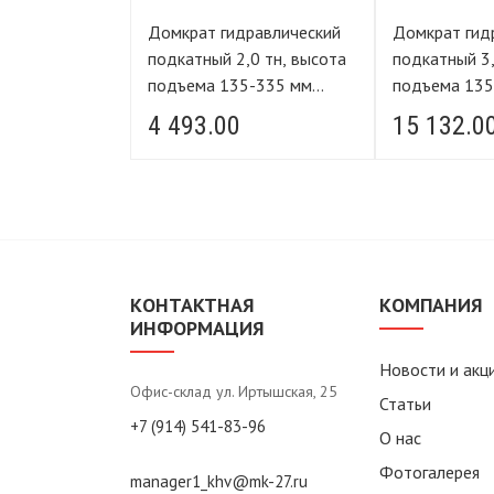
равлический
Домкрат гидравлический
Домкрат гид
подкатный 2,0 тн, высота
подкатный 3,0 тн, высота
5-460 мм
подъема 135-335 мм
подъема 135
ING
FORCE LIFTING
FORCE LIFT
0
4 493.00
15 132.0
КОНТАКТНАЯ
КОМПАНИЯ
ИНФОРМАЦИЯ
Новости и акц
Офис-склад ул. Иртышская, 25
Статьи
+7 (914) 541-83-96
О нас
Фотогалерея
manager1_khv@mk-27.ru