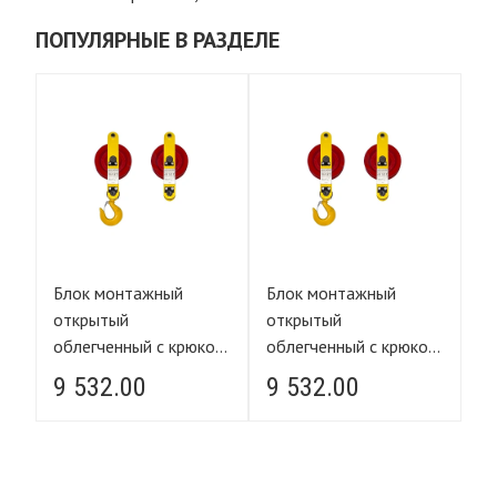
ПОПУЛЯРНЫЕ В РАЗДЕЛЕ
Блок монтажный
Блок монтажный
Б
открытый
открытый
о
ом
облегченный с крюком
облегченный с крюком
об
01)
1,6 тн Гп Б-1,6-0,3 (01)
1,6 тн Гп Б-1,6-0,3 (01)
1,
9 532.00
9 532.00
9