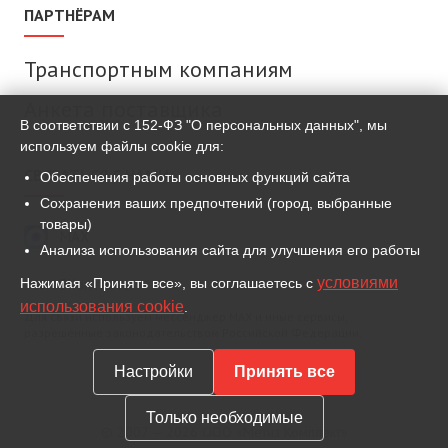
ПАРТНЁРАМ
Транспортным компаниям
Анкета поставщика
В соответствии с 152-ФЗ "О персональных данных", мы
используем файлы cookie для:
СВЯЗАТЬСЯ С НАМИ
Обеспечения работы основных функций сайта
Сохранения ваших предпочтений (город, выбранные
товары)
MAX
Анализа использования сайта для улучшения его работы
условиями
Нажимая «Принять все», вы соглашаетесь с
ВКонтакте
использования cookie
.
Для связи используем мессенджер MAX и иные сервисы,
разрешённые законодательством Российской Федерации.
Настройки
Принять все
Только необходимые
© 2007 — 2026 ООО «Метиз Комплект»