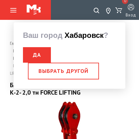
0
Вход
Ваш город
Хабаровск
?
Главная страница
Грузоподъемное оборудование
Блок
Блок монтажный двухрольный, трехрольный
ДА
Блок двухрольный
Блок монтажный двухрольный с крюком К-2- 2,0 тн FORCE
ВЫБРАТЬ ДРУГОЙ
LIFTING
Блок монтажный двухрольный с крюком
К-2- 2,0 тн FORCE LIFTING