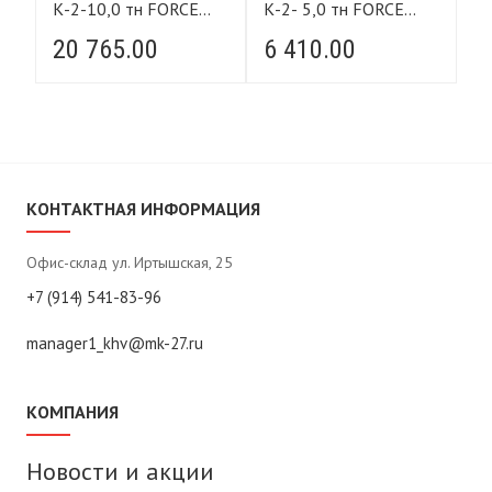
К-2-10,0 тн FORCE
К-2- 5,0 тн FORCE
К-
LIFTING
LIFTING
L
20 765.00
6 410.00
4
КОНТАКТНАЯ ИНФОРМАЦИЯ
Офис-склад ул. Иртышская, 25
+7 (914) 541-83-96
manager1_khv@mk-27.ru
КОМПАНИЯ
Новости и акции