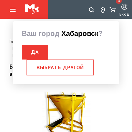
0
Вход
Ваш город
Хабаровск
?
Главная страница
Оборудование для бетонных работ
Бадьи для бетона
Бадьи Рюмка
ДА
Бадья для бетона БН 1,0 м³ лоток + воронка
Бадья для бетона БН 1,0 м³ лоток +
ВЫБРАТЬ ДРУГОЙ
воронка