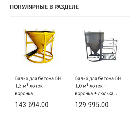
ПОПУЛЯРНЫЕ В РАЗДЕЛЕ
Н
Бадья для бетона БН
Бадья для бетона БН
Ба
к
1,5 м³ лоток +
1,0 м³ лоток +
1,
воронка
воронка + люлька
во
монолитчика
м
143 694.00
129 995.00
1